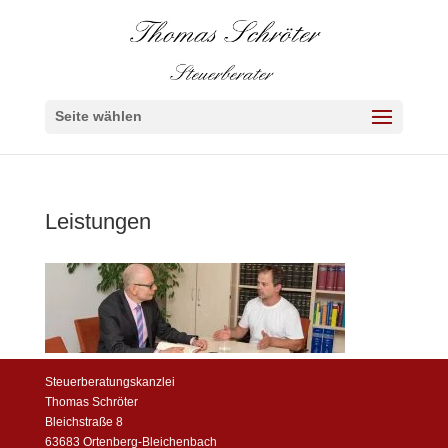
Seite wählen
Leistungen
Steuerberatungskanzlei
Thomas Schröter
Bleichstraße 8
63683 Ortenberg-Bleichenbach