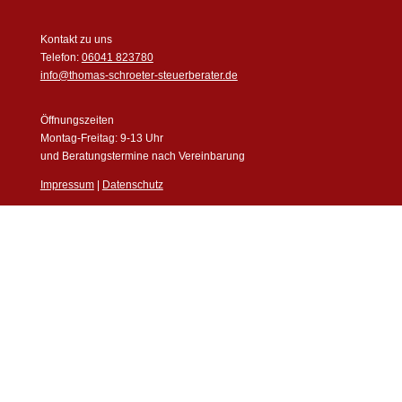
Kontakt zu uns
Telefon:
06041 823780
info@thomas-schroeter-steuerberater.de
Öffnungszeiten
Montag-Freitag: 9-13 Uhr
und Beratungstermine nach Vereinbarung
Impressum
|
Datenschutz