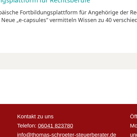
ngsplattform für Rechtsberufe
äische Fortbildungsplattform für Angehörige der Re
. Neue „e-capsules“ vermitteln Wissen zu 40 verschi
Kontakt zu uns
Öf
Telefon:
06041 823780
Mo
info@thomas-schroeter-steuerberater.de
un