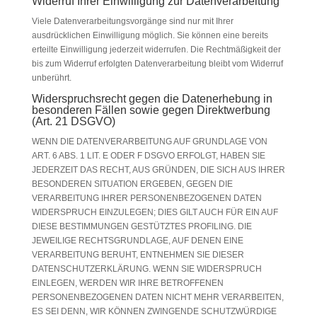
Widerruf Ihrer Einwilligung zur Datenverarbeitung
Viele Datenverarbeitungsvorgänge sind nur mit Ihrer
ausdrücklichen Einwilligung möglich. Sie können eine bereits
erteilte Einwilligung jederzeit widerrufen. Die Rechtmäßigkeit der
bis zum Widerruf erfolgten Datenverarbeitung bleibt vom Widerruf
unberührt.
Widerspruchsrecht gegen die Datenerhebung in
besonderen Fällen sowie gegen Direktwerbung
(Art. 21 DSGVO)
WENN DIE DATENVERARBEITUNG AUF GRUNDLAGE VON
ART. 6 ABS. 1 LIT. E ODER F DSGVO ERFOLGT, HABEN SIE
JEDERZEIT DAS RECHT, AUS GRÜNDEN, DIE SICH AUS IHRER
BESONDEREN SITUATION ERGEBEN, GEGEN DIE
VERARBEITUNG IHRER PERSONENBEZOGENEN DATEN
WIDERSPRUCH EINZULEGEN; DIES GILT AUCH FÜR EIN AUF
DIESE BESTIMMUNGEN GESTÜTZTES PROFILING. DIE
JEWEILIGE RECHTSGRUNDLAGE, AUF DENEN EINE
VERARBEITUNG BERUHT, ENTNEHMEN SIE DIESER
DATENSCHUTZERKLÄRUNG. WENN SIE WIDERSPRUCH
EINLEGEN, WERDEN WIR IHRE BETROFFENEN
PERSONENBEZOGENEN DATEN NICHT MEHR VERARBEITEN,
ES SEI DENN, WIR KÖNNEN ZWINGENDE SCHUTZWÜRDIGE