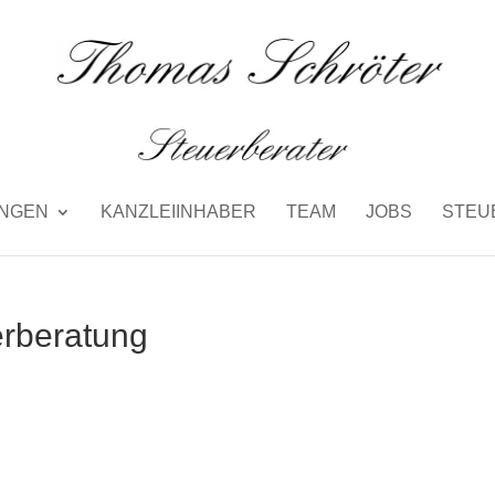
UNGEN
KANZLEIINHABER
TEAM
JOBS
STEU
erberatung